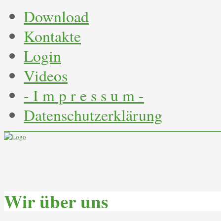
Download
Kontakte
Login
Videos
- I m p r e s s u m -
Datenschutzerklärung
Wir über uns