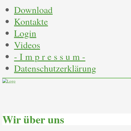
Download
Kontakte
Login
Videos
- I m p r e s s u m -
Datenschutzerklärung
Wir über uns