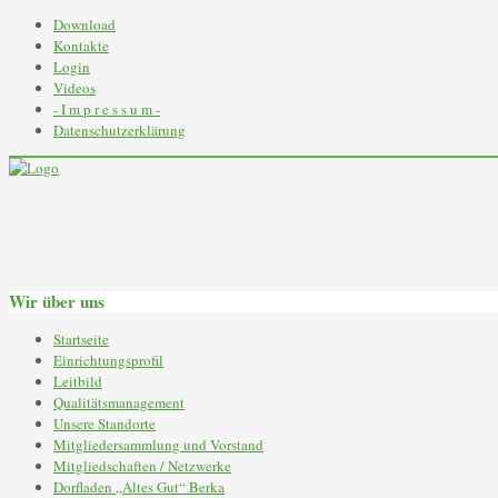
Download
Kontakte
Login
Videos
- I m p r e s s u m -
Datenschutzerklärung
Wir über uns
Startseite
Einrichtungsprofil
Leitbild
Qualitätsmanagement
Unsere Standorte
Mitgliedersammlung und Vorstand
Mitgliedschaften / Netzwerke
Dorfladen „Altes Gut“ Berka